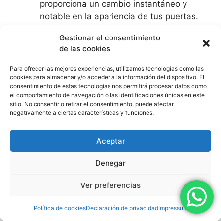
proporciona un cambio instantáneo y
notable en la apariencia de tus puertas.
Con una amplia gama de colores y
Gestionar el consentimiento
acabados disponibles, puedes elegir el
de las cookies
estilo que mejor se adapte a tu
decoración y preferencias personales.
Para ofrecer las mejores experiencias, utilizamos tecnologías como las
Acabados personalizados:
Ya sea que
cookies para almacenar y/o acceder a la información del dispositivo. El
consentimiento de estas tecnologías nos permitirá procesar datos como
prefieras un acabado mate para una
el comportamiento de navegación o las identificaciones únicas en este
apariencia sofisticada, satinado para un
sitio. No consentir o retirar el consentimiento, puede afectar
negativamente a ciertas características y funciones.
toque sutil de brillo, o brillante para un
efecto llamativo, personalizamos el
lacado según tus deseos. Nuestros
Aceptar
expertos te asesorarán en la elección del
Denegar
acabado perfecto.
Ver preferencias
Protección y durabilidad
Política de cookies
Declaración de privacidad
Impressum
Resistencia al desgaste:
Las puertas